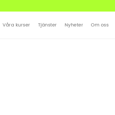
Våra kurser
Tjänster
Nyheter
Om oss
för lift – E-l
praktik