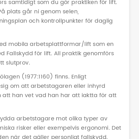
s samtidigt som du gör praktiken för lift.
På plats går ni genom selen,
ingsplan och kontrollpunkter för daglig
ed mobila arbetsplattformar/lift som en
d Fallskydd för lift. All praktik genomförs
t slutprov.
lagen (1977:1160) finns. Enligt
sig om att arbetstagaren eller inhyrd
tt han vet vad han har att iaktta för att
 skydda arbetstagare mot olika typer av
emiska risker eller exempelvis ergonomi. Det
den när det gäller personligt fallskydd.