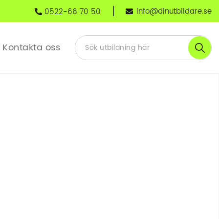
info@dinutbildare.se
0522-66 70 50
Kontakta oss
earning med